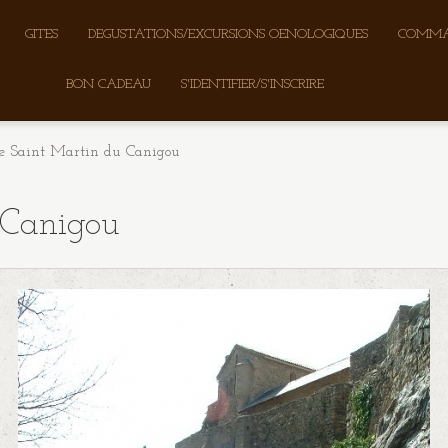
GITES
DEGUSTATIONS/EXCURSIONS OENOLOGIQUES
COMMA
BON CADEAU
S'IDENTIFIER/S'INSCRIRE
e Saint Martin du Canigou
 Canigou