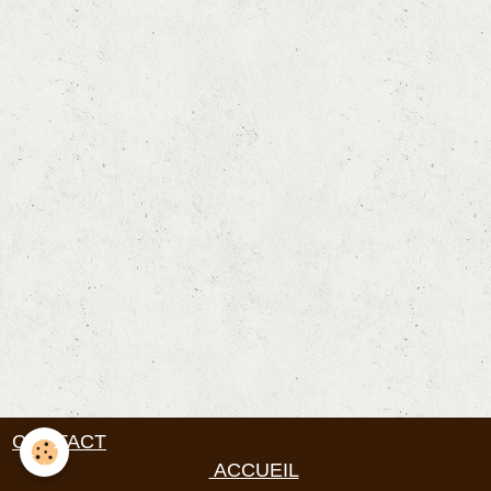
CONTACT
ACCUEIL