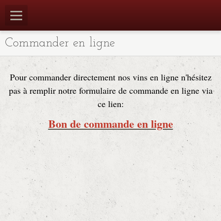
Langues
Commander en ligne
ACCUEIL
Pour commander directement nos vins en ligne n'hésitez
LES VINS DU DOMAINE
pas à remplir notre formulaire de commande en ligne via
LE VIN NATURE
ce lien:
GITES
Bon de commande en ligne
DEGUSTATIONS/EXCURSIONS OENOLOGIQUES
COMMANDER EN LIGNE
CONTACT/NOUS TROUVER
BON CADEAU
S'IDENTIFIER/S'INSCRIRE